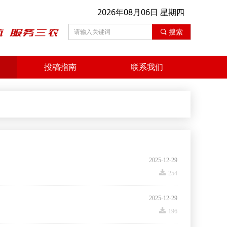
2026年08月06日 星期四
끠
搜索
投稿指南
联系我们
2025-12-29
끂
254
2025-12-29
끂
196