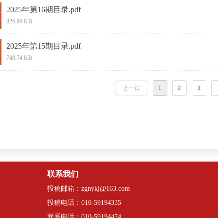
2025年第16期目录.pdf
826.86 KB
2025年第15期目录.pdf
748.74 KB
上一页
1
2
3
联系我们
投稿邮箱：zgnykj@163.com
投稿电话：010-59194335
联系电话：010-59194474