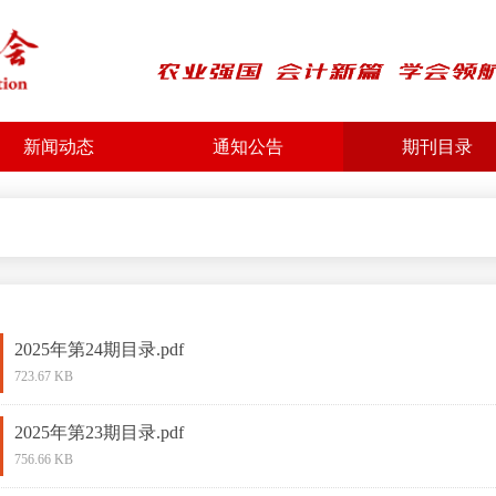
新闻动态
通知公告
期刊目录
2025年第24期目录.pdf
723.67 KB
2025年第23期目录.pdf
756.66 KB