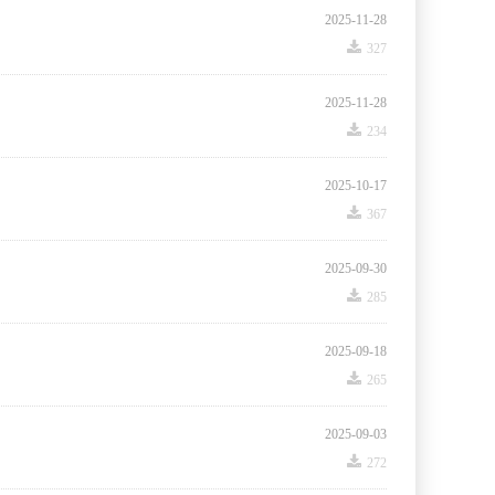
2025-11-28
끂
327
2025-11-28
끂
234
2025-10-17
끂
367
2025-09-30
끂
285
2025-09-18
끂
265
2025-09-03
끂
272