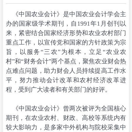
《中国农业会计》是中国农业会计学会
主
办的
国家级
学术
期刊
，自
1991年1月
创刊以
来，
紧密结合国家经济形势和农业
农村
部门
重点
工作，以宣传党
和国家
的方针政策为宗
旨，以服务
“三农”为根本，立足“农业
农
村
”和“
财务
会计
”两个基点，
聚焦
农业财会热
点难点问题，
助力
财会
人员持续提高工作
水
平，
努力
推动会计改革和农村经济改革进
程，受到广大读者和有关部门的好评。
《中国农业会计》
曾两
次被评为全国核心
期刊，在农业
农村
、财政、高校
等
系统
内
有
较大影响
力
，
是多家
中外机构与院校采集中